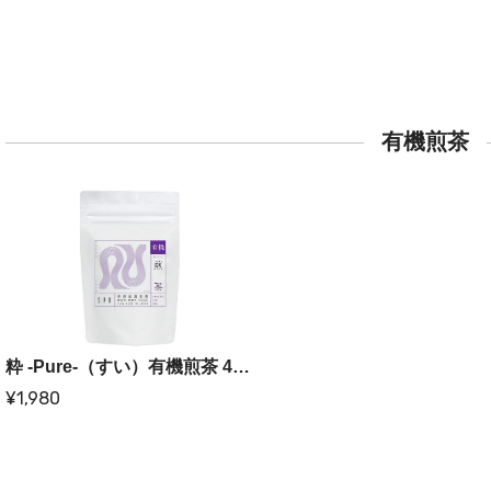
有機煎茶
粋 -Pure-（すい）有機煎茶 45g（3g×15包）
¥1,980