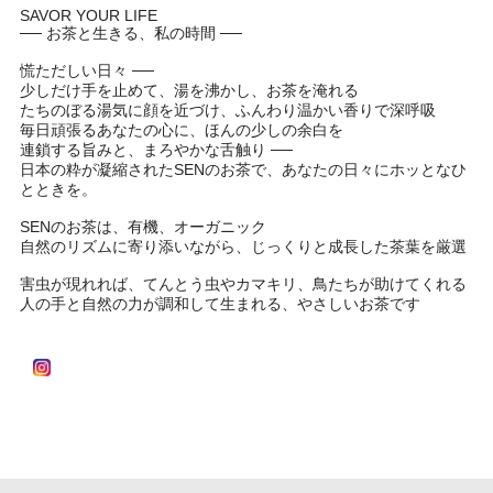
SAVOR YOUR LIFE
── お茶と生きる、私の時間 ──
慌ただしい日々 ──
少しだけ手を止めて、湯を沸かし、お茶を淹れる
たちのぼる湯気に顔を近づけ、ふんわり温かい香りで深呼吸
毎日頑張るあなたの心に、ほんの少しの余白を
連鎖する旨みと、まろやかな舌触り ──
日本の粋が凝縮されたSENのお茶で、あなたの日々にホッとなひ
とときを。
SENのお茶は、有機、オーガニック
自然のリズムに寄り添いながら、じっくりと成長した茶葉を厳選
害虫が現れれば、てんとう虫やカマキリ、鳥たちが助けてくれる
人の手と自然の力が調和して生まれる、やさしいお茶です