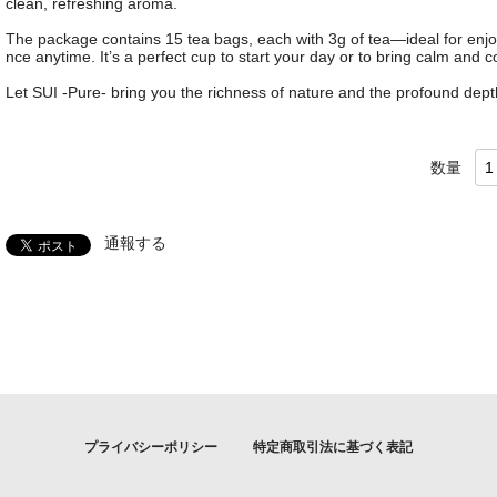
clean, refreshing aroma.
The package contains 15 tea bags, each with 3g of tea—ideal for enjoy
nce anytime. It’s a perfect cup to start your day or to bring calm and c
Let SUI -Pure- bring you the richness of nature and the profound depth
数量
通報する
プライバシーポリシー
特定商取引法に基づく表記