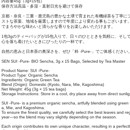
内容量45g（3g×15包）
保存方法高温・多湿・直射日光を避けて保存
京都・奈良・三重・鹿児島の豊かな土壌で育まれた有機緑茶を丁寧にブレ
ストな茶葉、地域を厳選しますので年度により変わる事もございます
でまろやかな味わいと清らかな香りをお楽しみいただけます。
1包3gのティーバッグが15包入りで、日々のひとときを気軽に、そ
心を落ち着けたいときにぴったりの一杯です。
自然の恵みと日本茶の奥深さを、ぜひ「粋 -Pure-」でご体感ください
SEN SUI -Pure- BIO Sencha, 3g x 15 Bags, Selected by Tea Master
Product Name: SUI -Pure-
Product Type: Organic Sencha
Ingredients: Organic Green Tea
Blend (Origin): Domestic (Kyoto, Nara, Mie, Kagoshima)
Net Weight: 45g (3g × 15 tea bags)
Storage Instructions: Store in a cool, dry place away from direct sunli
SUI -Pure- is a premium organic sencha, artfully blended using green t
a, Mie, and Kagoshima.
To ensure the finest quality, we carefully select the best leaves and r
year—so the blend may vary slightly depending on the season.
Each origin contributes its own unique character, resulting in a perfect