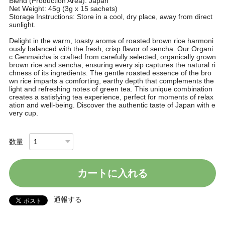
Blend (Production Area): Japan
Net Weight: 45g (3g x 15 sachets)
Storage Instructions: Store in a cool, dry place, away from direct
sunlight.
Delight in the warm, toasty aroma of roasted brown rice harmoni
ously balanced with the fresh, crisp flavor of sencha. Our Organi
c Genmaicha is crafted from carefully selected, organically grown
brown rice and sencha, ensuring every sip captures the natural ri
chness of its ingredients. The gentle roasted essence of the bro
wn rice imparts a comforting, earthy depth that complements the
light and refreshing notes of green tea. This unique combination
creates a satisfying tea experience, perfect for moments of relax
ation and well-being. Discover the authentic taste of Japan with e
very cup.
数量
カートに入れる
通報する