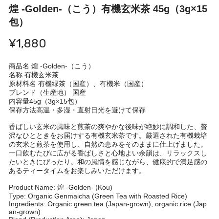
煌 -Golden-（こう）有機玄米茶 45g（3g×15
包）
¥1,880
商品名 煌 -Golden-（こう）
名称 有機玄米茶
原材料名 有機緑茶（国産）、有機米（国産）
ブレンド（生産地） 国産
内容量45g（3g×15包）
保存方法高温・多湿・直射日光を避けて保存
香ばしい玄米の風味と煎茶の爽やかな後味が絶妙に調和した、贅
沢なひとときをお届けする有機玄米茶です。厳選された有機栽培
の玄米と煎茶を使用し、自然の恵みをそのままに仕上げました。
一口飲むたびに広がる香ばしさと心地よい余韻は、リラックスし
たいときにぴったり。和の風情を感じながら、健康的で満足感の
あるティータイムをお楽しみいただけます。
Product Name: 煌 -Golden- (Kou)
Type: Organic Genmaicha (Green Tea with Roasted Rice)
Ingredients: Organic green tea (Japan-grown), organic rice (Jap
an-grown)